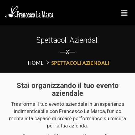
Spettacoli Aziendali
X
HOME
SPETTACOLI AZIENDALI
Stai organizzando il tuo evento
aziendale
Trasforma il tuo evento aziendale in un’esperienza
indimenticabile con Francesco La Marca, l’unico
mentalista capace di creare performance su misura
per la tua azienda.